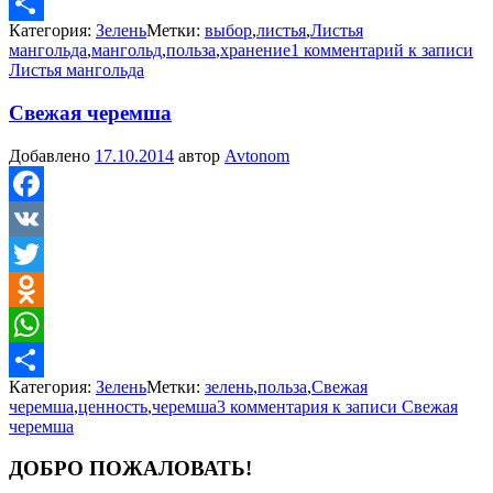
WhatsApp
Категория:
Зелень
Метки:
выбор
,
листья
,
Листья
Отправить
мангольда
,
мангольд
,
польза
,
хранение
1 комментарий
к записи
Листья мангольда
Свежая черемша
Добавлено
17.10.2014
автор
Avtonom
Facebook
VK
Twitter
Odnoklassniki
WhatsApp
Категория:
Зелень
Метки:
зелень
,
польза
,
Свежая
Отправить
черемша
,
ценность
,
черемша
3 комментария
к записи Свежая
черемша
ДОБРО ПОЖАЛОВАТЬ!