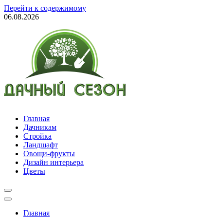
Перейти к содержимому
06.08.2026
Все для дома и дачи
полезные советы и обмен опытом
Главная
Дачникам
Стройка
Ландшафт
Овощи-фрукты
Дизайн интерьера
Цветы
Главная