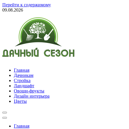
Перейти к содержимому
09.08.2026
Все для дома и дачи
полезные советы и обмен опытом
Главная
Дачникам
Стройка
Ландшафт
Овощи-фрукты
Дизайн интерьера
Цветы
Главная