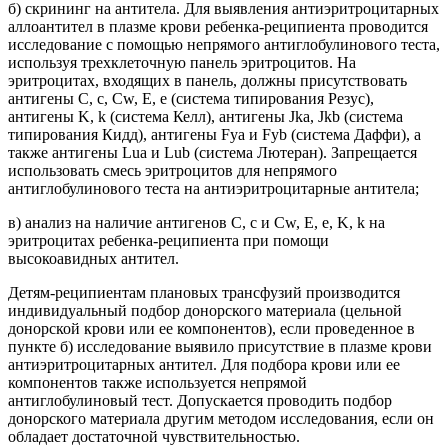
б) скрининг на антитела. Для выявления антиэритроцитарных
аллоантител в плазме крови ребенка-реципиента проводится
исследование с помощью непрямого антиглобулинового теста,
используя трехклеточную панель эритроцитов. На
эритроцитах, входящих в панель, должны присутствовать
антигены C, c, Cw, E, e (система типирования Резус),
антигены K, k (система Келл), антигены Jka, Jkb (система
типирования Кидд), антигены Fya и Fyb (система Даффи), а
также антигены Lua и Lub (система Лютеран). Запрещается
использовать смесь эритроцитов для непрямого
антиглобулинового теста на антиэритроцитарные антитела;
в) анализ на наличие антигенов C, c и Cw, E, e, K, k на
эритроцитах ребенка-реципиента при помощи
высокоавидных антител.
Детям-реципиентам плановых трансфузий производится
индивидуальный подбор донорского материала (цельной
донорской крови или ее компонентов), если проведенное в
пункте б) исследование выявило присутствие в плазме крови
антиэритроцитарных антител. Для подбора крови или ее
компонентов также используется непрямой
антиглобулиновый тест. Допускается проводить подбор
донорского материала другим методом исследования, если он
обладает достаточной чувствительностью.