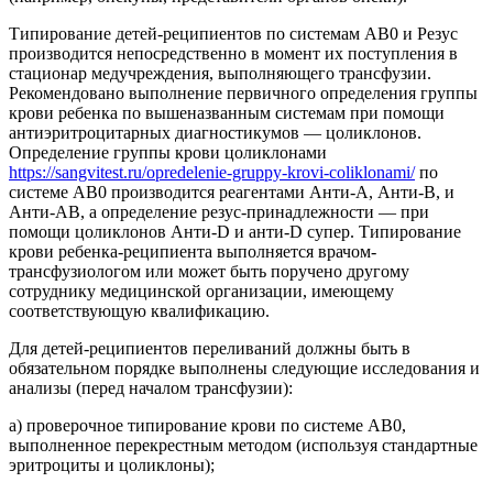
Типирование детей-реципиентов по системам AB0 и Резус
производится непосредственно в момент их поступления в
стационар медучреждения, выполняющего трансфузии.
Рекомендовано выполнение первичного определения группы
крови ребенка по вышеназванным системам при помощи
антиэритроцитарных диагностикумов — цоликлонов.
Определение группы крови цоликлонами
https://sangvitest.ru/opredelenie-gruppy-krovi-coliklonami/
по
системе AB0 производится реагентами Анти-A, Анти-B, и
Анти-AB, а определение резус-принадлежности — при
помощи цоликлонов Анти-D и анти-D супер. Типирование
крови ребенка-реципиента выполняется врачом-
трансфузиологом или может быть поручено другому
сотруднику медицинской организации, имеющему
соответствующую квалификацию.
Для детей-реципиентов переливаний должны быть в
обязательном порядке выполнены следующие исследования и
анализы (перед началом трансфузии):
а) проверочное типирование крови по системе AB0,
выполненное перекрестным методом (используя стандартные
эритроциты и цоликлоны);